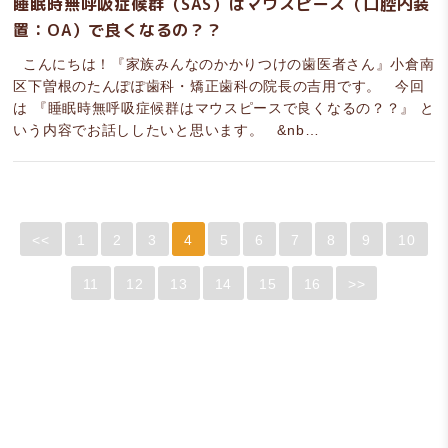
睡眠時無呼吸症候群（SAS）はマウスピース（口腔内装
置：OA）で良くなるの？？
こんにちは！『家族みんなのかかりつけの歯医者さん』小倉南
区下曽根のたんぽぽ歯科・矯正歯科の院長の吉用です。 今回
は 『睡眠時無呼吸症候群はマウスピースで良くなるの？？』 と
いう内容でお話ししたいと思います。 &nb…
<<
1
2
3
4
5
6
7
8
9
10
11
12
13
14
15
16
>>