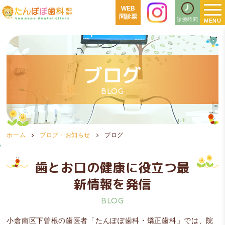
WEB
問診票
診療時間
ブログ
BLOG
ホーム
ブログ・お知らせ
ブログ
歯とお口の健康に役立つ最
新情報を発信
BLOG
小倉南区下曽根の歯医者「たんぽぽ歯科・矯正歯科」では、院