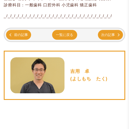
診療科目：一般歯科 口腔外科 小児歯科 矯正歯科
_/_/_/_/_/_/_/_/_/_/_/_/_/_/_/_/_/_/_/_/_/_/_/_/_/_/_/_/
前の記事
一覧に戻る
次の記事
吉用 卓
(よしもち たく)