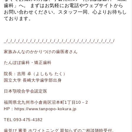
歯科」へ。 まずはお気軽にお電話やウェブサイトから
お問い合わせください。スタッフ一同、心よりお待ちし
ております。
_/_/_/_/_/_/_/_/_/_/_/_/_/_/_/_/_/_/_/_/_/_/_/_/_/_/_/_/
家族みんなのかかりつけの歯医者さん
たんぽぽ歯科・矯正歯科
院長：吉用 卓（よしもち たく）
国立大学 長崎大学歯学部出身
日本顎咬合学会認定医
福岡県北九州市小倉南区
沼本町1丁目10－2
HP：
https://www.tanpopo-kokura.jp
TEL:093-475-4182
歯並び 審美 ホワイトニング 親知らずのご相談随時受付。