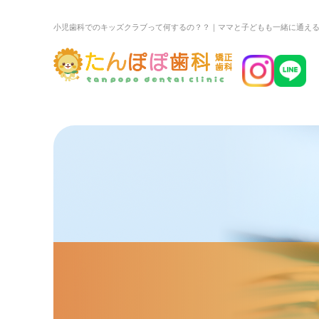
小児歯科でのキッズクラブって何するの？？｜ママと子どもも一緒に通え