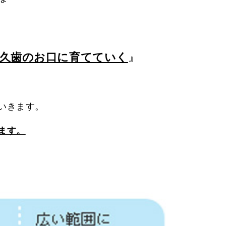
久歯のお口に育てていく
』
いきます。
ます。