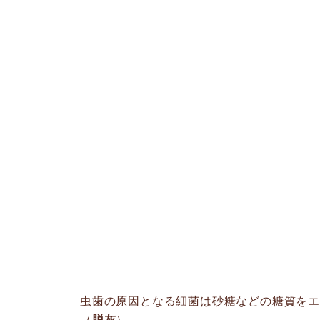
虫歯の原因となる細菌は砂糖などの糖質をエ
（
脱灰
）