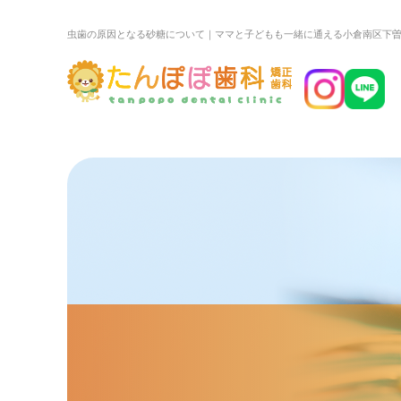
虫歯の原因となる砂糖について｜ママと子どもも一緒に通える小倉南区下