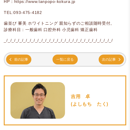
HP：
https://www.tanpopo-kokura.jp
TEL:093-475-4182
歯並び 審美 ホワイトニング 親知らずのご相談随時受付。
診療科目：一般歯科 口腔外科 小児歯科 矯正歯科
_/_/_/_/_/_/_/_/_/_/_/_/_/_/_/_/_/_/_/_/_/_/_/_/_/_/_/_/
前の記事
一覧に戻る
次の記事
吉用 卓
(よしもち たく)