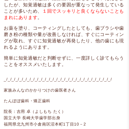
したが、知覚過敏は多くの要因が重なって発生している
ことが多いため、
１回でスッキリと良くならないことも
まれにあります
。
お薬を塗り、コーティングしたとしても、歯ブラシや歯
磨き粉の種類や量が改善しなければ、すぐにコーティン
グが取れ、すぐに知覚過敏が再発したり、他の歯にも現
れるようにあります。
簡単に知覚過敏だと判断せずに、一度詳しく診てもらう
ことをオススメいたします。
_/_/_/_/_/_/_/_/_/_/_/_/_/_/_/_/_/_/_/_/_/_/_/_/_/_/_/_/
家族みんなのかかりつけの歯医者さん
たんぽぽ歯科・矯正歯科
院長：吉用 卓（よしもち たく）
国立大学 長崎大学歯学部出身
福岡県北九州市小倉南区
沼本町1丁目10－2