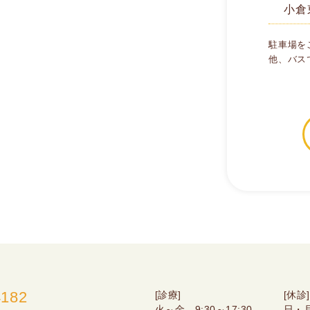
小倉
駐車場を
他、バス
4182
[診療]
[休診]
火～金 9:30～17:30
日・