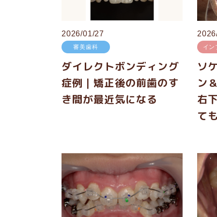
2026/01/27
2026
審美歯科
イン
ダイレクトボンディング
ソ
症例｜矯正後の前歯のす
ン
き間が最近気になる
右
て