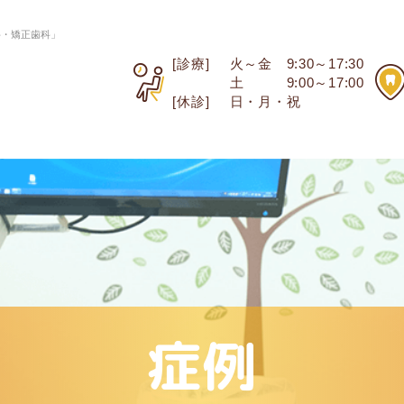
科・矯正歯科」
[診療]
火～金 9:30～17:30
土 9:00～17:00
[休診]
日・月・祝
症例