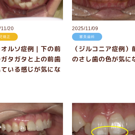
/11/20
2025/11/09
児矯正
審美歯科
レオルソ症例｜下の前
（ジルコニア症例）
のガタガタと上の前歯
のさし歯の色が気に
出ている感じが気にな