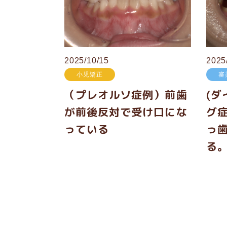
2025/10/15
2025
小児矯正
審
（プレオルソ症例）前歯
(
が前後反対で受け口にな
グ
っている
っ
る