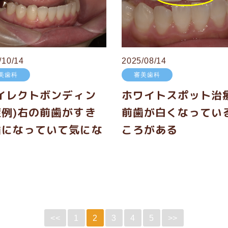
/10/14
2025/08/14
美歯科
審美歯科
ダイレクトボンディン
ホワイトスポット治療
症例)右の前歯がすき
前歯が白くなってい
歯になっていて気にな
ころがある
。
<<
1
2
3
4
5
>>