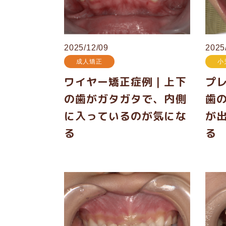
2025/12/09
2025
成人矯正
小
ワイヤー矯正症例｜上下
プ
の歯がガタガタで、内側
歯
に入っているのが気にな
が
る
る