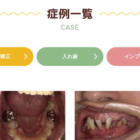
症例一覧
CASE
矯正
入れ歯
インプ